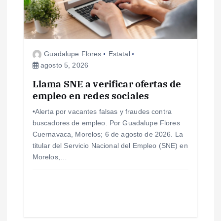
d
e
e
Guadalupe Flores
Estatal
agosto 5, 2026
n
Llama SNE a verificar ofertas de
empleo en redes sociales
t
•Alerta por vacantes falsas y fraudes contra
r
buscadores de empleo. Por Guadalupe Flores
Cuernavaca, Morelos; 6 de agosto de 2026. La
a
titular del Servicio Nacional del Empleo (SNE) en
Morelos,…
d
a