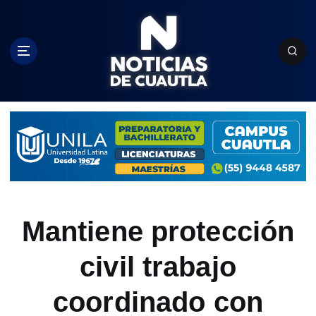
S
k
i
p
t
o
c
o
n
t
e
n
t
Mantiene protección
civil trabajo
coordinado con