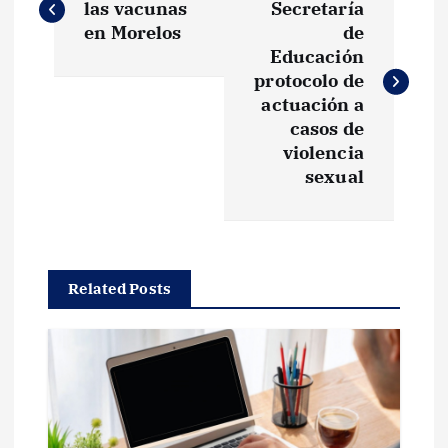
a
las vacunas
Secretaría
en Morelos
de
v
Educación
protocolo de
e
actuación a
casos de
g
violencia
sexual
a
c
Related Posts
i
ó
n