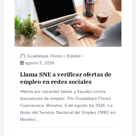
n
d
e
e
Guadalupe Flores
Estatal
agosto 5, 2026
n
Llama SNE a verificar ofertas de
empleo en redes sociales
t
•Alerta por vacantes falsas y fraudes contra
r
buscadores de empleo. Por Guadalupe Flores
Cuernavaca, Morelos; 6 de agosto de 2026. La
a
titular del Servicio Nacional del Empleo (SNE) en
Morelos,…
d