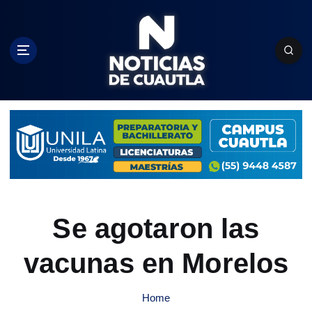
S
k
i
p
t
o
c
o
n
t
e
n
t
Se agotaron las
vacunas en Morelos
Home