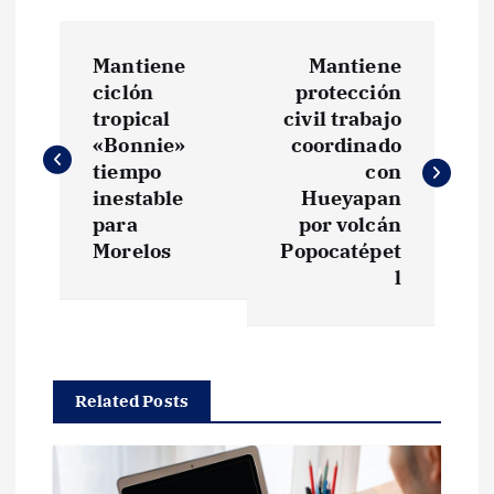
N
Mantiene
Mantiene
a
ciclón
protección
tropical
civil trabajo
v
«Bonnie»
coordinado
tiempo
con
e
inestable
Hueyapan
para
por volcán
g
Morelos
Popocatépet
l
a
c
Related Posts
i
ó