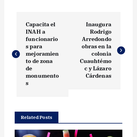
N
Capacita el
Inaugura
a
INAH a
Rodrigo
funcionario
Arredondo
v
s para
obras en la
mejoramien
colonia
e
to de zona
Cuauhtémo
de
c y Lázaro
g
monumento
Cárdenas
s
a
c
Related Posts
i