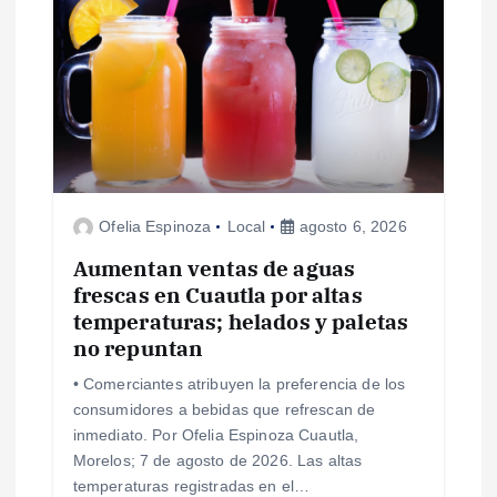
ó
n
d
e
e
Ofelia Espinoza
Local
agosto 6, 2026
n
Aumentan ventas de aguas
frescas en Cuautla por altas
temperaturas; helados y paletas
t
no repuntan
r
• Comerciantes atribuyen la preferencia de los
consumidores a bebidas que refrescan de
a
inmediato. Por Ofelia Espinoza Cuautla,
Morelos; 7 de agosto de 2026. Las altas
d
temperaturas registradas en el…