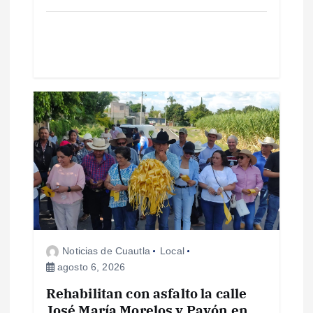
a
s
Noticias de Cuautla
Local
agosto 6, 2026
Rehabilitan con asfalto la calle
José María Morelos y Pavón en