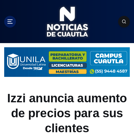
S
k
i
p
t
o
c
o
n
t
e
n
t
Izzi anuncia aumento
de precios para sus
clientes