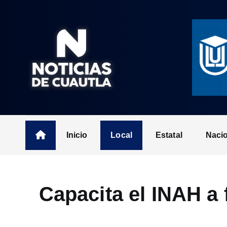
S
k
i
p
t
o
c
o
n
t
Inicio
Local
Estatal
Naci
e
n
t
Capacita el INAH a