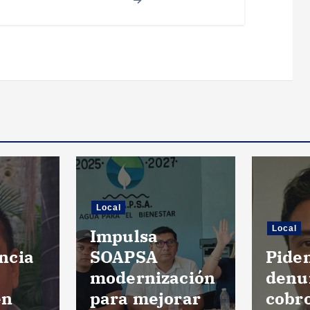
Local
Local
Impulsa
ncia
SOAPSA
Pide
modernización
denu
en
para mejorar
cobr