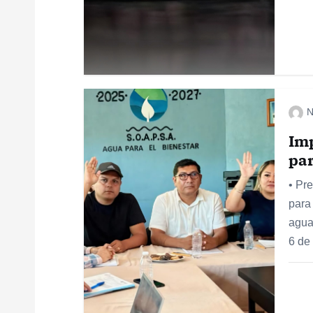
n
d
e
N
Im
e
par
n
• Pr
para 
t
agua
6 de
r
a