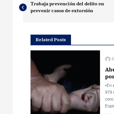
Trabaja prevención del delito en
a
prevenir casos de extorsión
v
e
Related Posts
g
O
a
Abu
por
c
•En 
979 
i
conc
Espi
ó