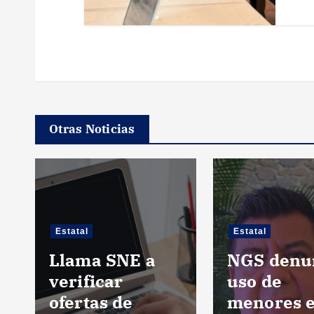
d
a
s
Otras Noticias
Estatal
Estatal
Llama SNE a
NGS denu
verificar
uso de
ofertas de
menores 