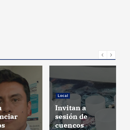
Local
n
Invitan a
nciar
sesión de
os
cuencos