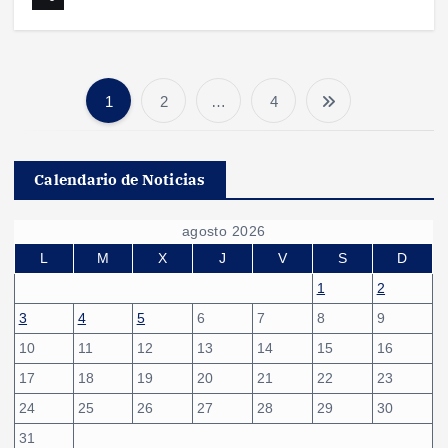
1
2
…
4
P
a
Calendario de Noticias
g
agosto 2026
i
L
M
X
J
V
S
D
1
2
n
3
4
5
6
7
8
9
10
11
12
13
14
15
16
a
17
18
19
20
21
22
23
c
24
25
26
27
28
29
30
31