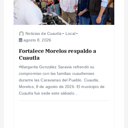
n
d
e
Noticias de Cuautla
Local
agosto 8, 2026
e
Fortalece Morelos respaldo a
n
Cuautla
•Margarita González Saravia refrendó su
t
compromiso con las familias cuautlenses
durante las Caravanas del Pueblo. Cuautla,
r
Morelos; 8 de agosto de 2026. El municipio de
Cuautla fue sede este sábado…
a
d