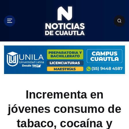
S
k
i
p
t
o
c
o
n
t
e
n
t
Incrementa en
jóvenes consumo de
tabaco, cocaína y