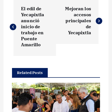
N
El edil de
Mejoran los
a
Yecapixtla
accesos
anunció
principales
v
inicio de
de
trabajo en
Yecapixtla
e
Puente
Amarillo
g
a
Related Posts
c
i
ó