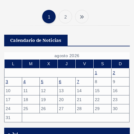
1
2
P
a
Calendario de Noticias
g
agosto 2026
i
L
M
X
J
V
S
D
1
2
n
3
4
5
6
7
8
9
10
11
12
13
14
15
16
a
17
18
19
20
21
22
23
c
24
25
26
27
28
29
30
31
i
« Jul