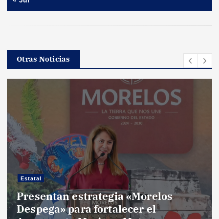
ó
n
d
Otras Noticias
e
e
n
t
r
Estatal
Presentan estrategia «Morelos
a
Despega» para fortalecer el