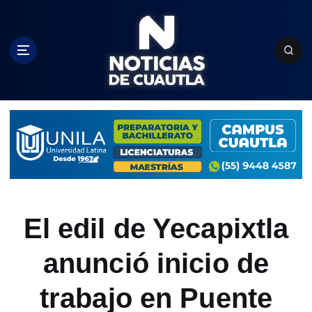
S
k
i
p
t
o
c
o
n
t
e
n
t
El edil de Yecapixtla
anunció inicio de
trabajo en Puente