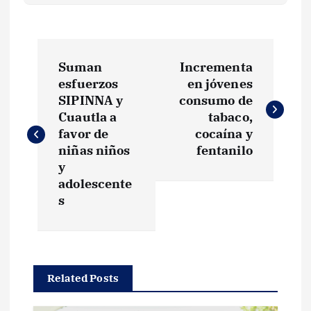
N
Suman
Incrementa
a
esfuerzos
en jóvenes
SIPINNA y
consumo de
v
Cuautla a
tabaco,
favor de
cocaína y
e
niñas niños
fentanilo
y
g
adolescente
s
a
c
Related Posts
i