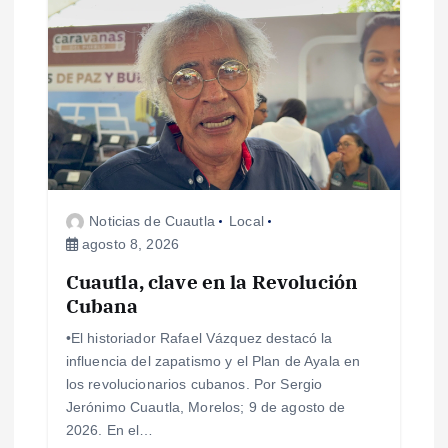
ó
n
d
e
e
Noticias de Cuautla
Local
agosto 8, 2026
n
Cuautla, clave en la Revolución
Cubana
t
•El historiador Rafael Vázquez destacó la
r
influencia del zapatismo y el Plan de Ayala en
los revolucionarios cubanos. Por Sergio
a
Jerónimo Cuautla, Morelos; 9 de agosto de
2026. En el…