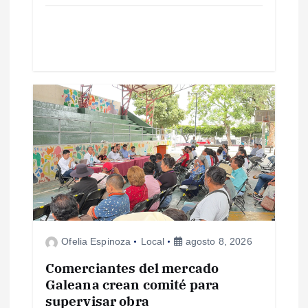
d
a
s
Ofelia Espinoza
Local
agosto 8, 2026
Comerciantes del mercado
Galeana crean comité para
supervisar obra