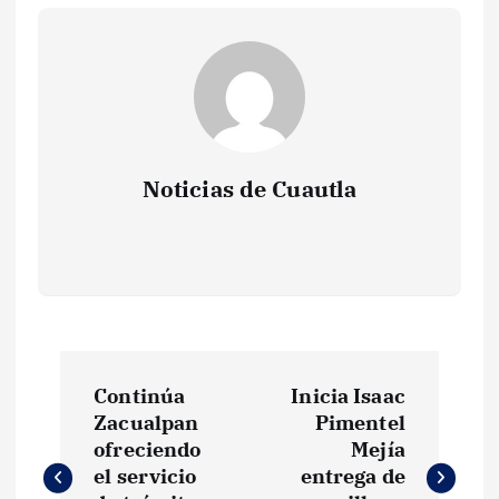
Noticias de Cuautla
N
Continúa
Inicia Isaac
a
Zacualpan
Pimentel
ofreciendo
Mejía
v
el servicio
entrega de