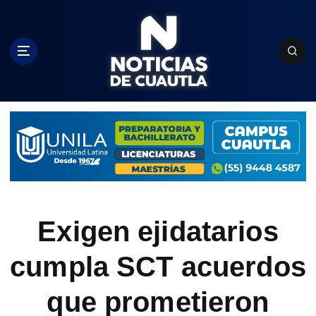
S
k
i
p
t
o
c
o
n
t
e
n
t
Exigen ejidatarios
cumpla SCT acuerdos
que prometieron