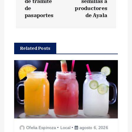
de trámite
semillas a
e
de
productores
pasaportes
de Ayala
g
a
Related Posts
c
i
ó
n
d
e
Ofelia Espinoza
Local
agosto 6, 2026