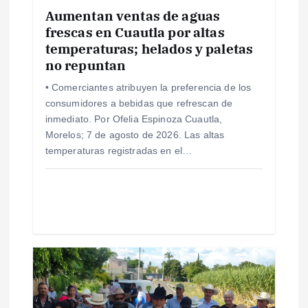
e
Aumentan ventas de aguas
frescas en Cuautla por altas
n
temperaturas; helados y paletas
no repuntan
t
• Comerciantes atribuyen la preferencia de los
consumidores a bebidas que refrescan de
r
inmediato. Por Ofelia Espinoza Cuautla,
Morelos; 7 de agosto de 2026. Las altas
a
temperaturas registradas en el…
d
a
s