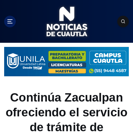
S
k
i
p
t
o
c
o
n
t
e
n
t
Continúa Zacualpan
ofreciendo el servicio
de trámite de