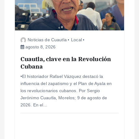
n
d
e
Noticias de Cuautla
Local
e
agosto 8, 2026
Cuautla, clave en la Revolución
n
Cubana
t
•El historiador Rafael Vázquez destacó la
influencia del zapatismo y el Plan de Ayala en
r
los revolucionarios cubanos. Por Sergio
Jerónimo Cuautla, Morelos; 9 de agosto de
a
2026. En el…
d
a