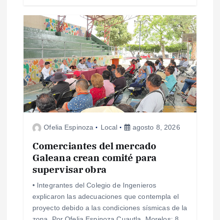
s
Ofelia Espinoza
Local
agosto 8, 2026
Comerciantes del mercado
Galeana crean comité para
supervisar obra
• Integrantes del Colegio de Ingenieros
explicaron las adecuaciones que contempla el
proyecto debido a las condiciones sísmicas de la
zona. Por Ofelia Espinoza Cuautla, Morelos; 8