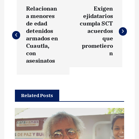
N
Relacionan
Exigen
a
a menores
ejidatarios
de edad
cumpla SCT
v
detenidos
acuerdos
armados en
que
e
Cuautla,
prometiero
con
n
g
asesinatos
a
c
Related Posts
i
ó