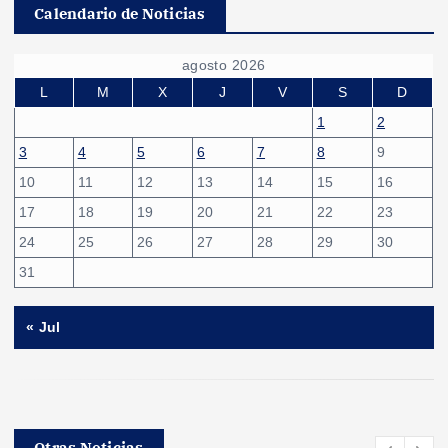
a
Calendario de Noticias
g
agosto 2026
i
L
M
X
J
V
S
D
1
2
n
3
4
5
6
7
8
9
10
11
12
13
14
15
16
a
17
18
19
20
21
22
23
c
24
25
26
27
28
29
30
31
i
« Jul
ó
n
d
Otras Noticias