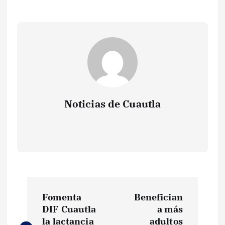
Noticias de Cuautla
N
Fomenta
Benefician
a
DIF Cuautla
a más
la lactancia
adultos