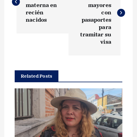
v
materna en
mayores
recién
con
e
nacidos
pasaportes
para
g
tramitar su
visa
a
c
Related Posts
i
ó
n
d