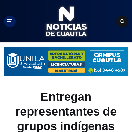
S
k
i
p
t
o
c
o
n
t
e
n
t
Entregan
representantes de
grupos indígenas