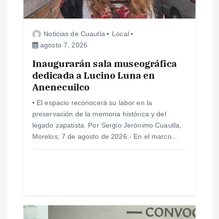
e
e
Noticias de Cuautla
Local
agosto 7, 2026
n
Inaugurarán sala museográfica
dedicada a Lucino Luna en
t
Anenecuilco
r
• El espacio reconocerá su labor en la
preservación de la memoria histórica y del
a
legado zapatista. Por Sergio Jerónimo Cuautla,
Morelos; 7 de agosto de 2026.- En el marco…
d
a
s