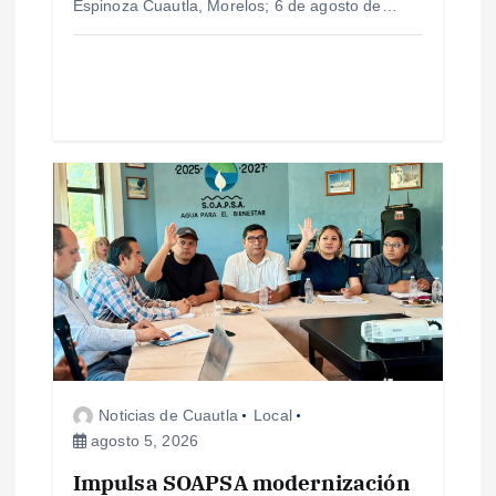
Espinoza Cuautla, Morelos; 6 de agosto de…
a
d
a
s
Noticias de Cuautla
Local
agosto 5, 2026
Impulsa SOAPSA modernización