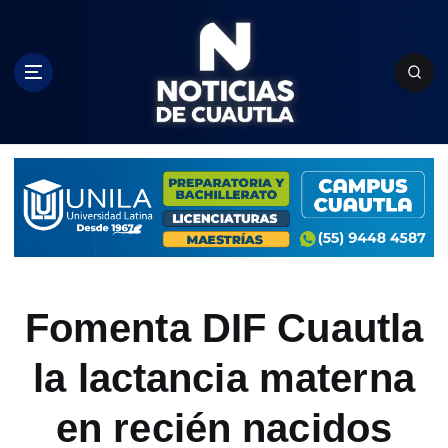
S
k
i
p
t
o
c
o
n
t
e
n
t
Fomenta DIF Cuautla
la lactancia materna
en recién nacidos