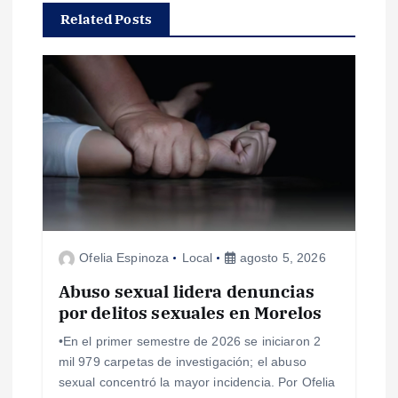
Related Posts
i
ó
n
d
e
e
Ofelia Espinoza
Local
agosto 5, 2026
n
Abuso sexual lidera denuncias
por delitos sexuales en Morelos
t
•En el primer semestre de 2026 se iniciaron 2
mil 979 carpetas de investigación; el abuso
r
sexual concentró la mayor incidencia. Por Ofelia