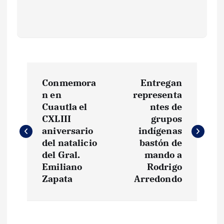
N
Conmemora
Entregan
a
n en
representa
Cuautla el
ntes de
v
CXLIII
grupos
aniversario
indígenas
e
del natalicio
bastón de
del Gral.
mando a
g
Emiliano
Rodrigo
Zapata
Arredondo
a
c