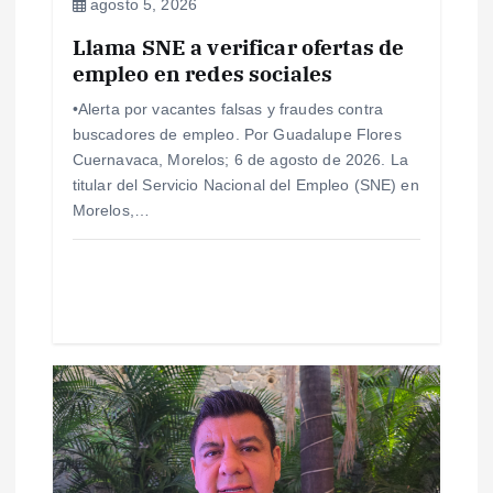
e
agosto 5, 2026
Llama SNE a verificar ofertas de
n
empleo en redes sociales
t
•Alerta por vacantes falsas y fraudes contra
buscadores de empleo. Por Guadalupe Flores
r
Cuernavaca, Morelos; 6 de agosto de 2026. La
titular del Servicio Nacional del Empleo (SNE) en
a
Morelos,…
d
a
s