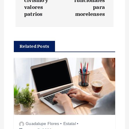
e
civismo y
funcionales
valores
para
g
patrios
morelenses
a
c
Related Posts
i
ó
n
d
e
Guadalupe Flores
Estatal