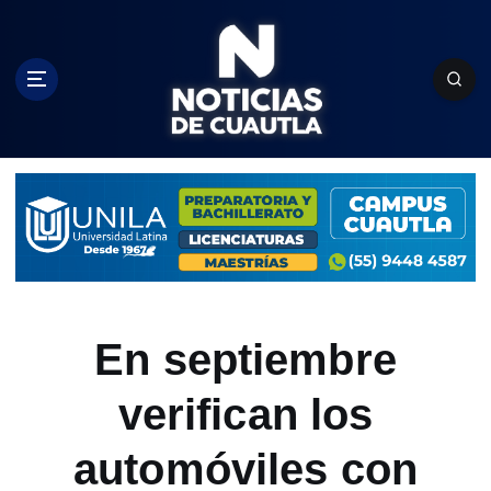
S
k
i
p
t
o
c
o
n
t
e
n
t
En septiembre
verifican los
automóviles con