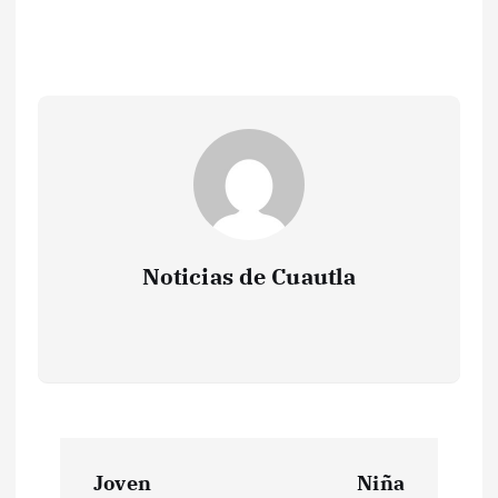
Noticias de Cuautla
N
Joven
Niña