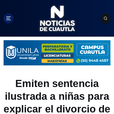
S
k
i
p
t
o
c
o
n
t
e
n
t
Emiten sentencia
ilustrada a niñas para
explicar el divorcio de