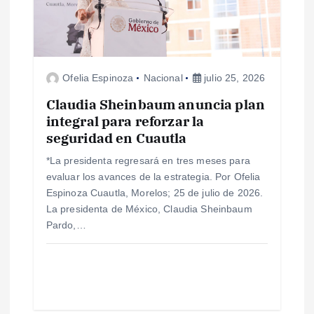
d
e
e
Ofelia Espinoza
Nacional
julio 25, 2026
n
Claudia Sheinbaum anuncia plan
integral para reforzar la
seguridad en Cuautla
t
*La presidenta regresará en tres meses para
r
evaluar los avances de la estrategia. Por Ofelia
Espinoza Cuautla, Morelos; 25 de julio de 2026.
a
La presidenta de México, Claudia Sheinbaum
Pardo,…
d
a