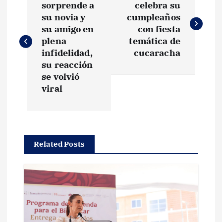
a
sorprende a
celebra su
su novia y
cumpleaños
v
su amigo en
con fiesta
plena
temática de
e
infidelidad,
cucaracha
su reacción
g
se volvió
viral
a
c
Related Posts
i
ó
n