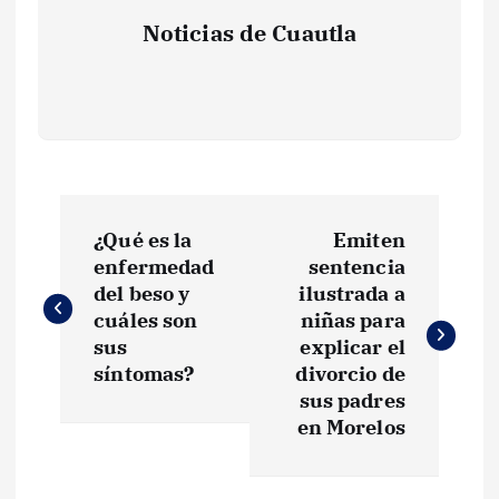
Noticias de Cuautla
N
¿Qué es la
Emiten
a
enfermedad
sentencia
del beso y
ilustrada a
v
cuáles son
niñas para
sus
explicar el
e
síntomas?
divorcio de
sus padres
g
en Morelos
a