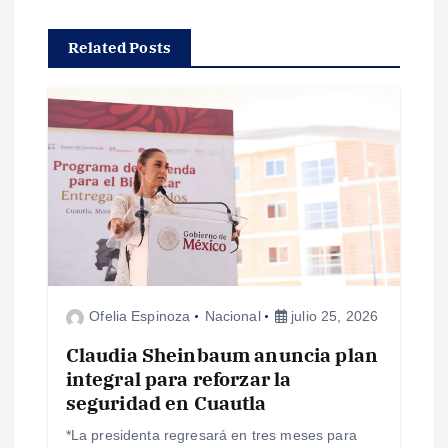
c
Related Posts
i
ó
n
d
e
Ofelia Espinoza
Nacional
julio 25, 2026
e
Claudia Sheinbaum anuncia plan
n
integral para reforzar la
seguridad en Cuautla
t
*La presidenta regresará en tres meses para