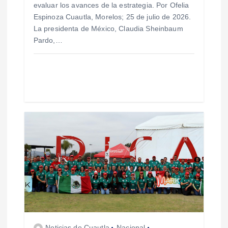
evaluar los avances de la estrategia. Por Ofelia
r
Espinoza Cuautla, Morelos; 25 de julio de 2026.
La presidenta de México, Claudia Sheinbaum
a
Pardo,…
d
a
s
Noticias de Cuautla
Nacional