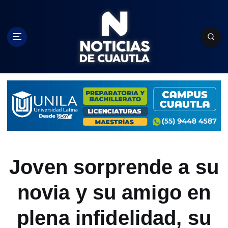
S
k
i
p
t
o
c
o
n
t
e
n
t
Joven sorprende a su
novia y su amigo en
plena infidelidad, su