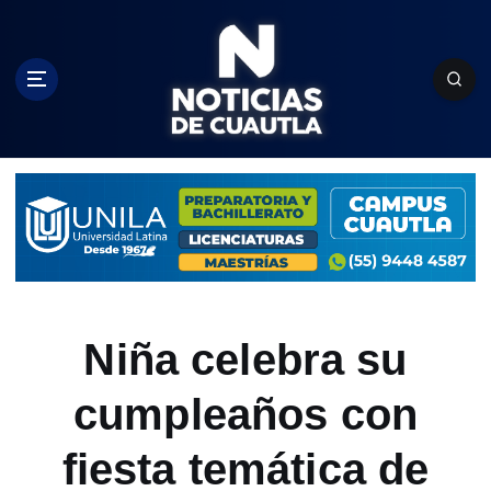
S
k
i
p
t
o
c
o
n
t
e
n
t
Niña celebra su
cumpleaños con
fiesta temática de