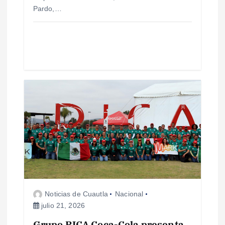
a
Pardo,…
d
a
s
Noticias de Cuautla
Nacional
julio 21, 2026
Grupo RICA Coca-Cola presenta