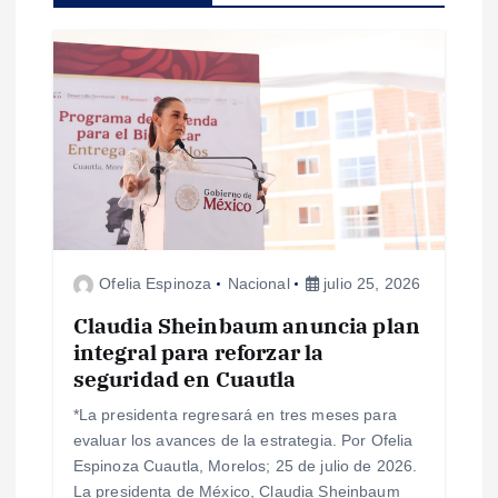
i
ó
n
d
e
Ofelia Espinoza
Nacional
julio 25, 2026
e
Claudia Sheinbaum anuncia plan
n
integral para reforzar la
seguridad en Cuautla
t
*La presidenta regresará en tres meses para
evaluar los avances de la estrategia. Por Ofelia
r
Espinoza Cuautla, Morelos; 25 de julio de 2026.
La presidenta de México, Claudia Sheinbaum