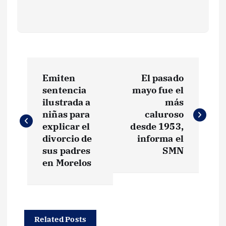
N
Emiten
El pasado
a
sentencia
mayo fue el
ilustrada a
más
v
niñas para
caluroso
explicar el
desde 1953,
e
divorcio de
informa el
sus padres
SMN
g
en Morelos
a
c
Related Posts