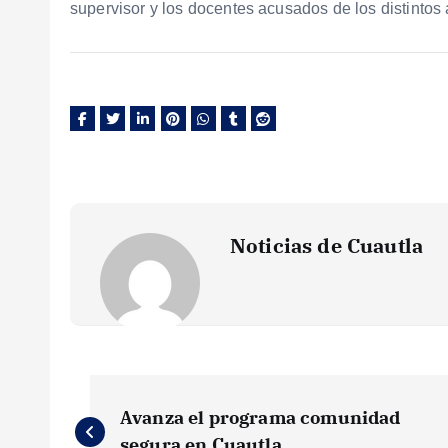
supervisor y los docentes acusados de los distinto
Noticias de Cuautla
N
Avanza el programa comunidad
segura en Cuautla