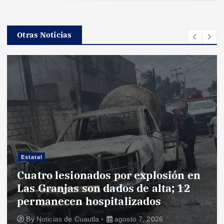
n
d
Otras Noticias
e
e
n
t
r
Local
 por explosión en
a
dos de alta; 12
Familia de Shilam 
talizados
carpetazo al homici
d
agosto 7, 2026
By
Ofelia Espinoza
agos