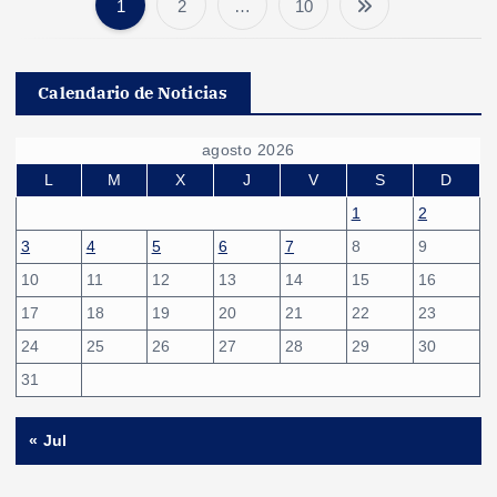
1
2
…
10
P
a
Calendario de Noticias
g
agosto 2026
i
L
M
X
J
V
S
D
1
2
n
3
4
5
6
7
8
9
10
11
12
13
14
15
16
a
17
18
19
20
21
22
23
c
24
25
26
27
28
29
30
31
i
« Jul
ó