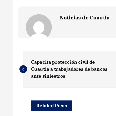
Noticias de Cuautla
N
Capacita protección civil de
a
Cuautla a trabajadores de bancos
ante siniestros
v
e
Related Posts
g