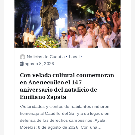
ó
n
d
e
Noticias de Cuautla
Local
e
agosto 8, 2026
Con velada cultural conmemoran
n
en Anenecuilco el 147
aniversario del natalicio de
t
Emiliano Zapata
r
•Autoridades y cientos de habitantes rindieron
homenaje al Caudillo del Sur y a su legado en
a
defensa de los derechos campesinos. Ayala,
Morelos; 8 de agosto de 2026. Con una…