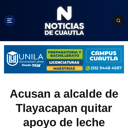
S
k
i
p
t
o
c
o
n
t
e
n
t
Acusan a alcalde de
Tlayacapan quitar
apoyo de leche