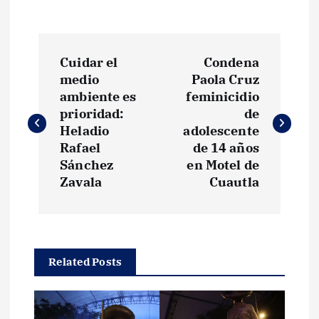
N
Cuidar el
Condena
a
medio
Paola Cruz
ambiente es
feminicidio
v
prioridad:
de
Heladio
adolescente
e
Rafael
de 14 años
Sánchez
en Motel de
g
Zavala
Cuautla
a
c
Related Posts
i