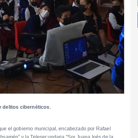
y delitos cibernéticos.
que el gobierno municipal, encabezado por Rafael
ebsamén” y la Telesecundaria “Sor Juana Inés de la