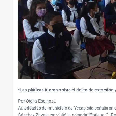
*Las pláticas fueron sobre el delito de extorsión 
Por Ofelia Espinoza
Autoridades del municipio de Yecapixtla señalaron 
Sánchez Zavala, se visitó la primaria “Enrique C. R