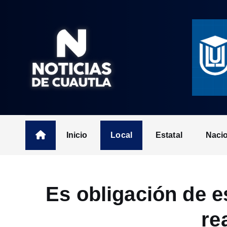
S
k
i
p
t
o
c
o
n
t
Inicio
Local
Estatal
Naci
e
n
t
Es obligación de e
re