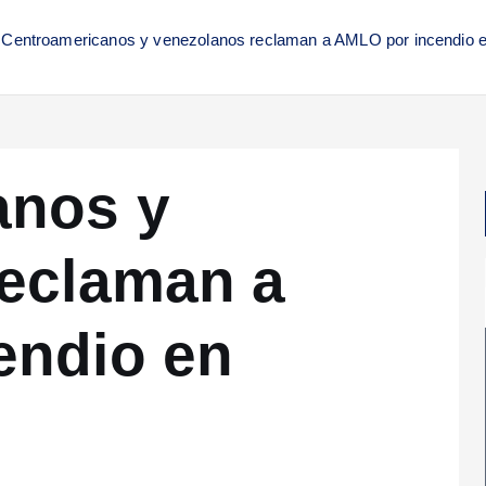
Centroamericanos y venezolanos reclaman a AMLO por incendio 
anos y
reclaman a
endio en