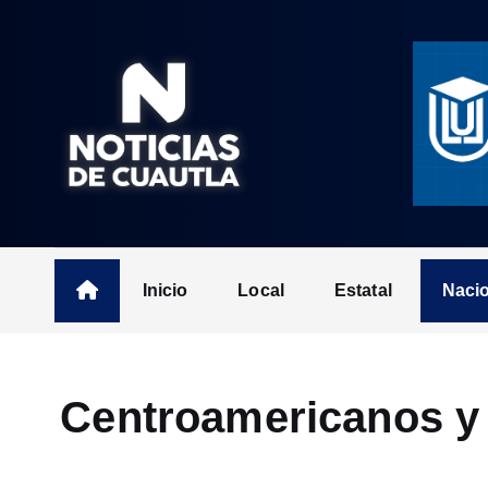
S
k
i
p
t
o
c
o
n
t
Inicio
Local
Estatal
Naci
e
n
t
Centroamericanos y