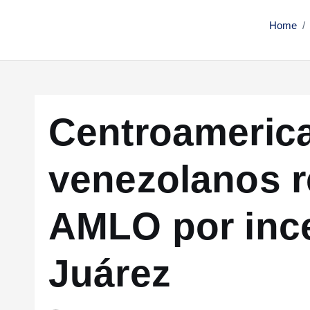
Home
Centroameric
venezolanos 
AMLO por inc
Juárez