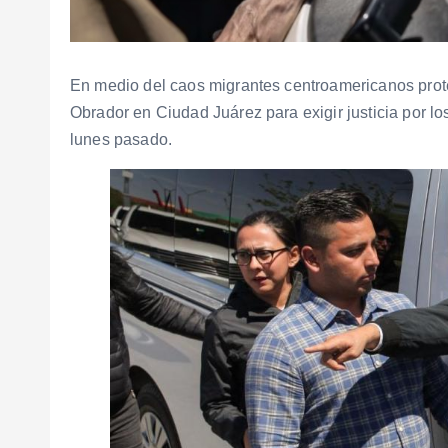
En medio del caos migrantes centroamericanos prot
Obrador en Ciudad Juárez para exigir justicia por lo
lunes pasado.