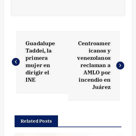
N
Guadalupe
Centroamer
a
Taddei, la
icanos y
primera
venezolanos
v
mujer en
reclaman a
dirigir el
AMLO por
e
INE
incendio en
Juárez
g
a
Related Posts
c