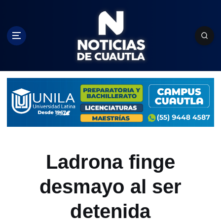
S
k
i
p
t
o
c
o
n
t
e
n
t
Ladrona finge
desmayo al ser
detenida