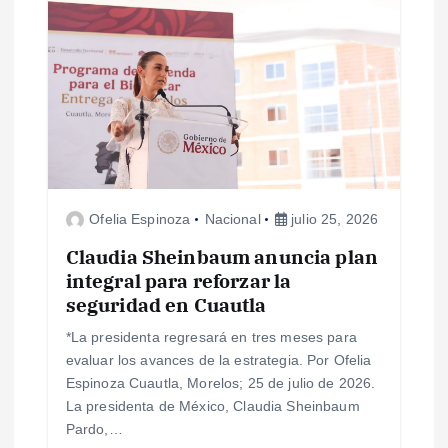
i
ó
n
d
e
Ofelia Espinoza
Nacional
julio 25, 2026
e
Claudia Sheinbaum anuncia plan
integral para reforzar la
n
seguridad en Cuautla
*La presidenta regresará en tres meses para
t
evaluar los avances de la estrategia. Por Ofelia
Espinoza Cuautla, Morelos; 25 de julio de 2026.
r
La presidenta de México, Claudia Sheinbaum
Pardo,…