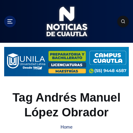
S
k
i
p
t
o
c
o
n
t
e
n
t
Tag Andrés Manuel
López Obrador
Home