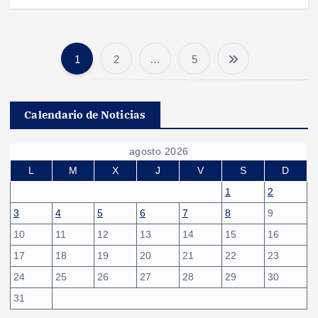
1
2
…
5
P
a
Calendario de Noticias
g
agosto 2026
i
L
M
X
J
V
S
D
1
2
n
3
4
5
6
7
8
9
10
11
12
13
14
15
16
a
17
18
19
20
21
22
23
c
24
25
26
27
28
29
30
31
i