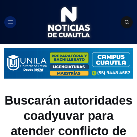
S
k
i
p
t
o
c
o
n
t
e
n
t
Buscarán autoridades
coadyuvar para
atender conflicto de