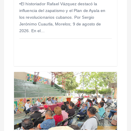
•El historiador Rafael Vázquez destacó la
r
influencia del zapatismo y el Plan de Ayala en
los revolucionarios cubanos. Por Sergio
a
Jerónimo Cuautla, Morelos; 9 de agosto de
2026. En el…
d
a
s