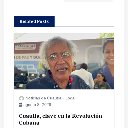
c
Related Posts
i
ó
n
d
e
e
Noticias de Cuautla
Local
agosto 8, 2026
n
Cuautla, clave en la Revolución
Cubana
t