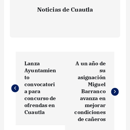
Noticias de Cuautla
N
Lanza
A un año de
a
Ayuntamien
su
to
asignación
v
convocatori
Miguel
a para
Barranco
e
concurso de
avanza en
ofrendas en
mejorar
g
Cuautla
condiciones
de cañeros
a