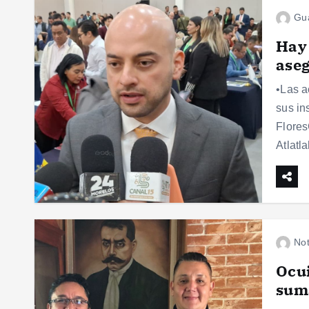
Gu
Hay 
aseg
•Las a
sus in
Flores
Atlatl
Not
Ocui
suma