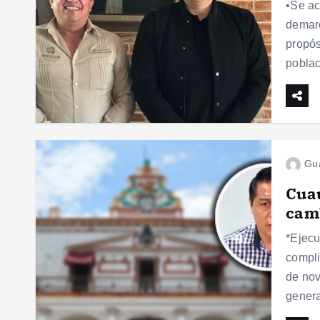
•Se ac
demarc
propós
poblac
Gu
Cuau
cam
*Ejecu
compli
de nov
genera