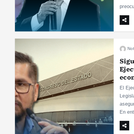
preocu
Not
Sigu
Ejec
eco
El Eje
Legisl
asegur
En ent