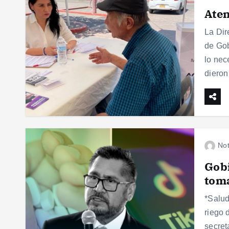
Aten
La Dir
de Gob
lo nec
diero
Not
Gobi
tom
*Salud
riego 
secret