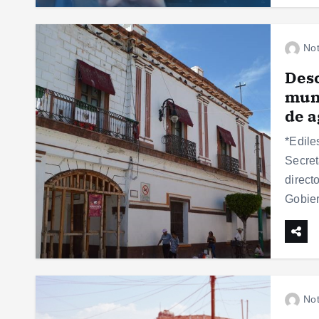
Not
Desc
muni
de a
*Edile
Secret
direct
Gobie
Not