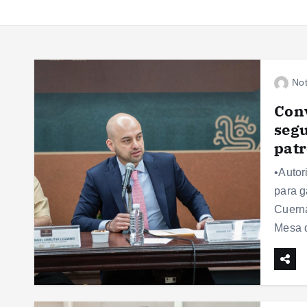
Not
Conv
segu
patr
•Autor
para g
Cuerna
Mesa 