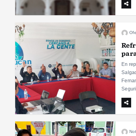
Ofe
Refr
para
En rep
Salgad
Fernan
Seguri
Not