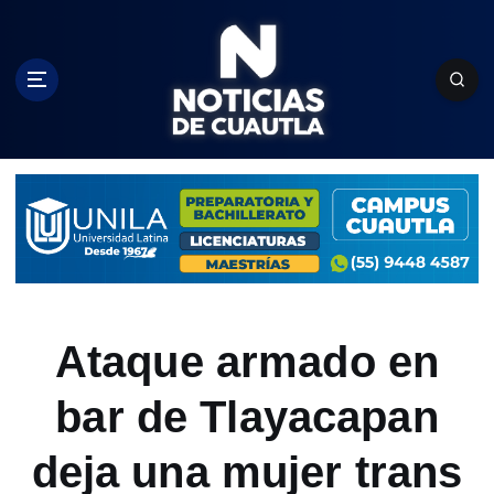
S
k
i
p
t
o
c
o
n
t
e
n
t
Ataque armado en
bar de Tlayacapan
deja una mujer trans