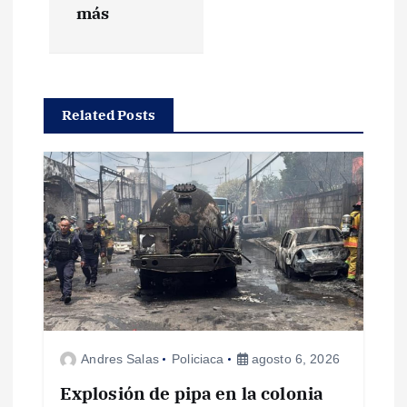
g
más
a
c
Related Posts
i
ó
n
d
e
e
Andres Salas
Policiaca
agosto 6, 2026
Explosión de pipa en la colonia
n