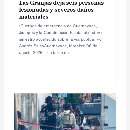
Las Granjas deja seis personas
lesionadas y severos daños
t
materiales
r
•Cuerpos de emergencia de Cuernavaca,
Jiutepec y la Coordinación Estatal atienden el
a
siniestro acontecido sobre la vía pública. Por
Andrés SalasCuernavaca, Morelos; 06 de
d
agosto 2026 – La tarde de…
a
s