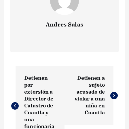
Andres Salas
N
Detienen
Detienen a
a
por
sujeto
extorsión a
acusado de
v
Director de
violar a una
Catastro de
niña en
e
Cuautla y
Cuautla
una
funcionaria