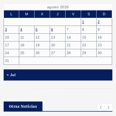
g
agosto 2026
i
L
M
X
J
V
S
D
1
2
n
3
4
5
6
7
8
9
10
11
12
13
14
15
16
a
17
18
19
20
21
22
23
c
24
25
26
27
28
29
30
31
i
« Jul
ó
n
d
Otras Noticias