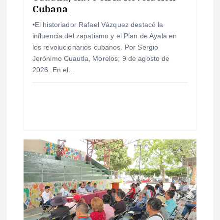
e
Cubana
n
•El historiador Rafael Vázquez destacó la
influencia del zapatismo y el Plan de Ayala en
t
los revolucionarios cubanos. Por Sergio
Jerónimo Cuautla, Morelos; 9 de agosto de
r
2026. En el…
a
d
a
s