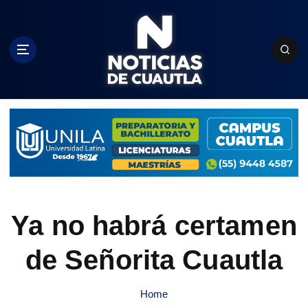
S
k
i
p
t
o
c
o
n
t
e
n
t
Ya no habrá certamen
de Señorita Cuautla
Home