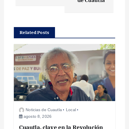
e
de Cuautla
g
a
Related Posts
c
i
ó
n
d
Noticias de Cuautla
Local
e
agosto 8, 2026
Cuautla, clave en la Revolución