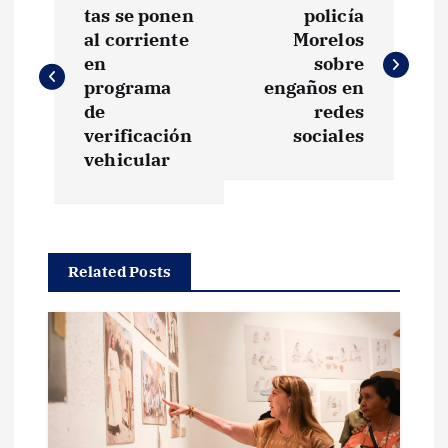
a
tas se ponen
policía
al corriente
Morelos
v
en
sobre
programa
engaños en
e
de
redes
verificación
sociales
g
vehicular
a
c
Related Posts
i
ó
n