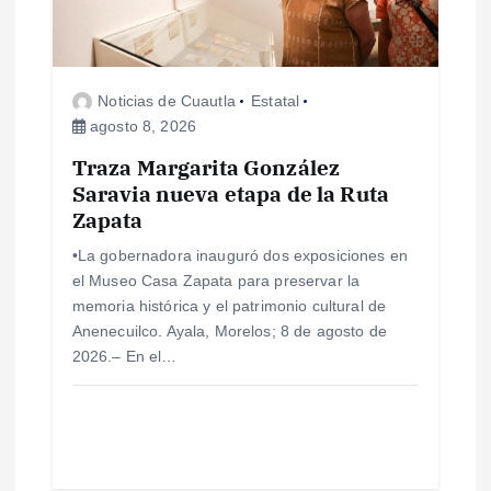
d
e
Noticias de Cuautla
Estatal
e
agosto 8, 2026
Traza Margarita González
n
Saravia nueva etapa de la Ruta
Zapata
t
•La gobernadora inauguró dos exposiciones en
r
el Museo Casa Zapata para preservar la
memoria histórica y el patrimonio cultural de
a
Anenecuilco. Ayala, Morelos; 8 de agosto de
2026.– En el…
d
a