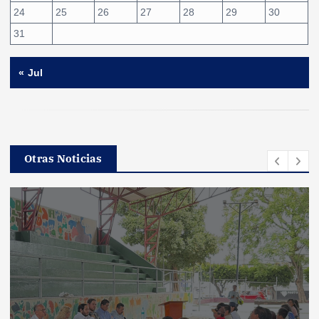
24
25
26
27
28
29
30
31
« Jul
Otras Noticias