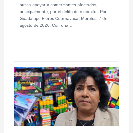
r
busca apoyar a comerciantes afectados,
principalmente, por el delito de extorsión. Por
a
Guadalupe Flores Cuernavaca, Morelos, 7 de
agosto de 2026. Con una…
d
a
s