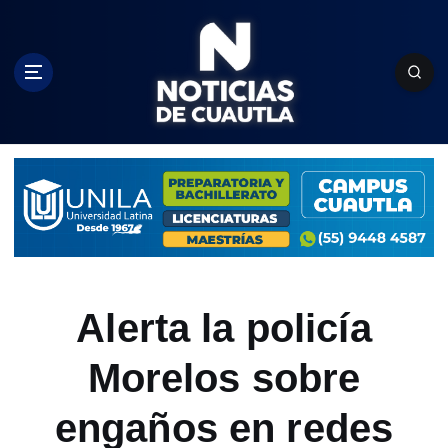
S
k
i
p
t
o
c
o
n
t
e
n
t
Alerta la policía
Morelos sobre
engaños en redes