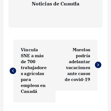
Noticias de Cuautla
N
Vincula
Morelos
a
SNE a más
podría
de 700
adelantar
v
trabajadore
vacaciones
s agrícolas
ante casos
e
para
de covid-19
empleos en
g
Canadá
a