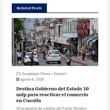
c
Related Posts
i
ó
n
d
e
Guadalupe Flores
Estatal
e
agosto 6, 2026
Destina Gobierno del Estado 10
n
mdp para reactivar el comercio
en Cuautla
t
•El programa de créditos del Fondo Morelos