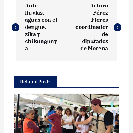
N
Ante
Arturo
a
lluvias,
Pérez
aguas con el
Flores
v
dengue,
coordinador
zika y
de
e
chikunguny
diputados
a
de Morena
g
a
Related Posts
c
i
ó
n