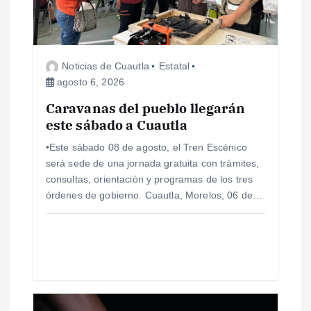
d
e
Noticias de Cuautla
Estatal
agosto 6, 2026
e
Caravanas del pueblo llegarán
este sábado a Cuautla
n
•Este sábado 08 de agosto, el Tren Escénico
t
será sede de una jornada gratuita con trámites,
consultas, orientación y programas de los tres
r
órdenes de gobierno. Cuautla, Morelos; 06 de…
a
d
a