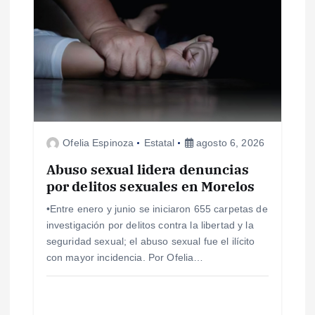
s
Ofelia Espinoza
Estatal
agosto 6, 2026
Abuso sexual lidera denuncias
por delitos sexuales en Morelos
•Entre enero y junio se iniciaron 655 carpetas de
investigación por delitos contra la libertad y la
seguridad sexual; el abuso sexual fue el ilícito
con mayor incidencia. Por Ofelia…