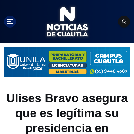
S
k
i
p
t
o
c
o
n
t
e
n
t
Ulises Bravo asegura
que es legítima su
presidencia en