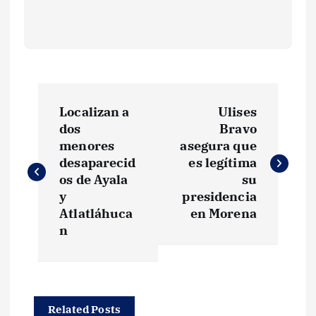
N
Localizan a
Ulises
a
dos
Bravo
menores
asegura que
v
desaparecid
es legítima
os de Ayala
su
e
y
presidencia
Atlatláhuca
en Morena
g
n
a
c
Related Posts