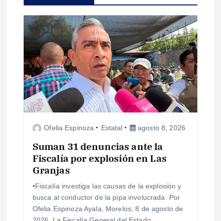
i
ó
n
d
e
Ofelia Espinoza
Estatal
agosto 8, 2026
e
Suman 31 denuncias ante la
n
Fiscalía por explosión en Las
Granjas
t
•Fiscalía investiga las causas de la explosión y
busca al conductor de la pipa involucrada. Por
r
Ofelia Espinoza Ayala, Morelos; 8 de agosto de
2026. La Fiscalía General del Estado…