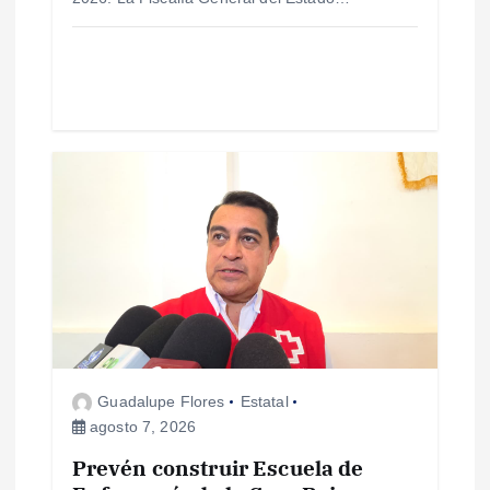
a
d
a
s
Guadalupe Flores
Estatal
agosto 7, 2026
Prevén construir Escuela de