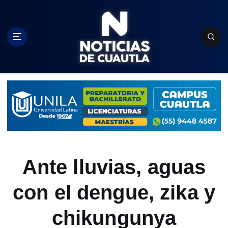
S
k
i
p
t
o
c
o
n
t
e
n
t
Ante lluvias, aguas
con el dengue, zika y
chikungunya