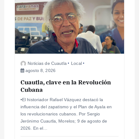
i
ó
n
d
Noticias de Cuautla
Local
e
agosto 8, 2026
e
Cuautla, clave en la Revolución
Cubana
n
•El historiador Rafael Vázquez destacó la
influencia del zapatismo y el Plan de Ayala en
t
los revolucionarios cubanos. Por Sergio
Jerónimo Cuautla, Morelos; 9 de agosto de
r
2026. En el…