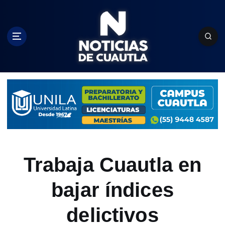
S
k
i
p
t
o
c
o
n
t
e
n
t
Trabaja Cuautla en
bajar índices
delictivos