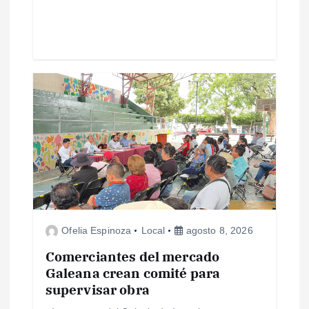
a
d
a
s
Ofelia Espinoza
Local
agosto 8, 2026
Comerciantes del mercado
Galeana crean comité para
supervisar obra