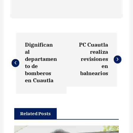
N
Dignifican
PC Cuautla
a
al
realiza
departamen
revisiones
v
to de
en
bomberos
balnearios
e
en Cuautla
g
a
Related Posts
c