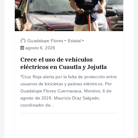
n
d
e
Guadalupe Flores
Estatal
e
agosto 6, 2026
Crece el uso de vehículos
n
eléctricos en Cuautla y Jojutla
t
*Cruz Roja alerta por la falta de protección entre
usuarios de bicicletas y patines eléctricos. Por
r
Guadalupe Flores Cuernavaca, Morelos; 6 de
agosto de 2026. Mauricio Díaz Salgado,
a
coordinador de…
d
a