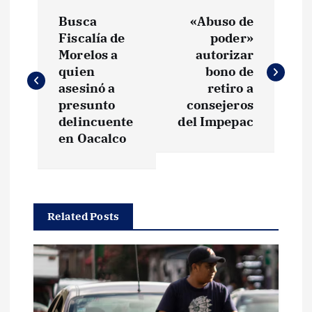
N
Busca
«Abuso de
a
Fiscalía de
poder»
Morelos a
autorizar
v
quien
bono de
asesinó a
retiro a
e
presunto
consejeros
delincuente
del Impepac
g
en Oacalco
a
c
Related Posts
i
ó