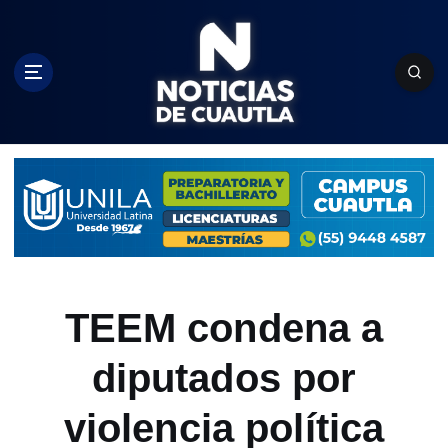
S
k
i
p
t
o
c
o
n
t
e
n
t
TEEM condena a
diputados por
violencia política