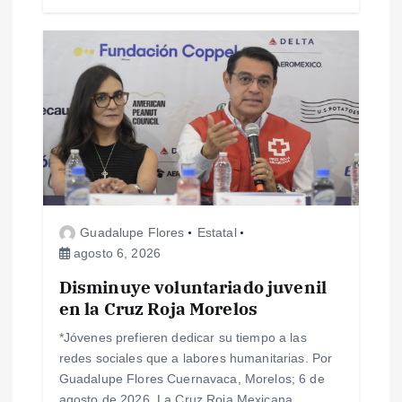
s
Guadalupe Flores
Estatal
agosto 6, 2026
Disminuye voluntariado juvenil
en la Cruz Roja Morelos
*Jóvenes prefieren dedicar su tiempo a las
redes sociales que a labores humanitarias. Por
Guadalupe Flores Cuernavaca, Morelos; 6 de
agosto de 2026. La Cruz Roja Mexicana,