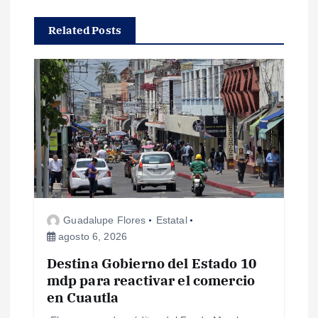
c
Related Posts
i
ó
n
d
e
Guadalupe Flores
Estatal
e
agosto 6, 2026
Destina Gobierno del Estado 10
n
mdp para reactivar el comercio
en Cuautla
t