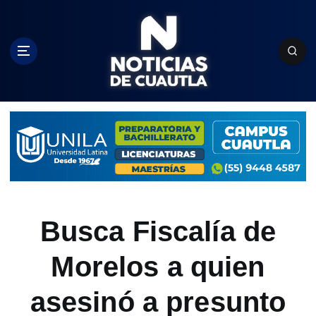
S
k
i
p
t
o
c
o
n
t
e
n
t
Busca Fiscalía de
Morelos a quien
asesinó a presunto