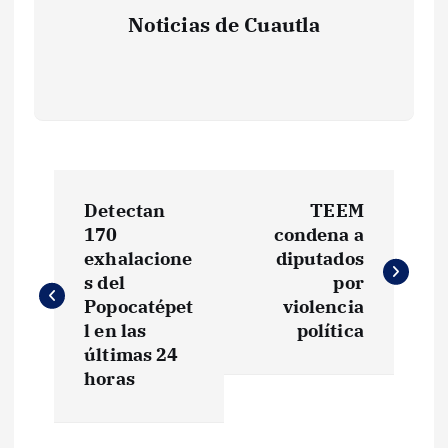
Noticias de Cuautla
N
Detectan
TEEM
a
170
condena a
exhalacione
diputados
v
s del
por
Popocatépet
violencia
e
l en las
política
últimas 24
g
horas
a