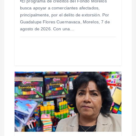
•El programa de créditos del Fondo Morelos
r
busca apoyar a comerciantes afectados,
principalmente, por el delito de extorsión. Por
a
Guadalupe Flores Cuernavaca, Morelos, 7 de
agosto de 2026. Con una…
d
a
s