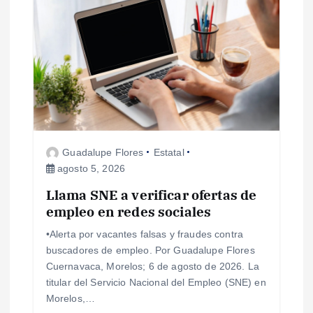
i
ó
n
d
Guadalupe Flores
Estatal
e
agosto 5, 2026
e
Llama SNE a verificar ofertas de
empleo en redes sociales
n
•Alerta por vacantes falsas y fraudes contra
buscadores de empleo. Por Guadalupe Flores
t
Cuernavaca, Morelos; 6 de agosto de 2026. La
titular del Servicio Nacional del Empleo (SNE) en
r
Morelos,…