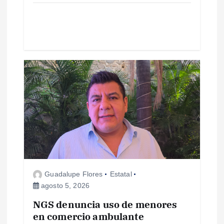
a
d
a
s
Guadalupe Flores
Estatal
agosto 5, 2026
NGS denuncia uso de menores
en comercio ambulante