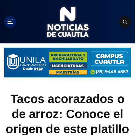
S
k
i
p
t
o
c
o
n
t
e
n
t
Tacos acorazados o
de arroz: Conoce el
origen de este platillo