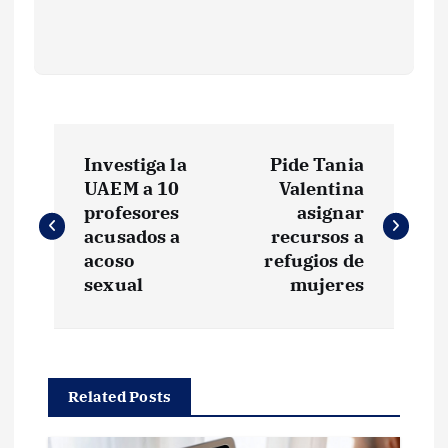
N
Investiga la
Pide Tania
a
UAEM a 10
Valentina
profesores
asignar
v
acusados a
recursos a
acoso
refugios de
e
sexual
mujeres
g
a
Related Posts
c