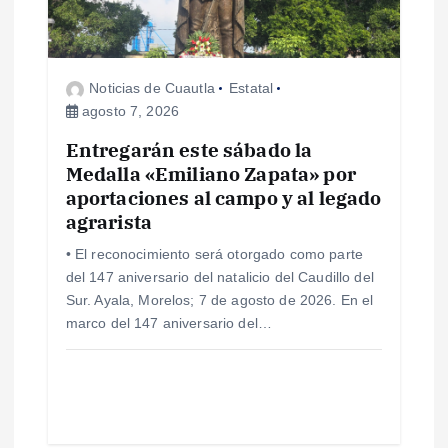
d
e
Noticias de Cuautla
Estatal
e
agosto 7, 2026
Entregarán este sábado la
n
Medalla «Emiliano Zapata» por
aportaciones al campo y al legado
t
agrarista
r
• El reconocimiento será otorgado como parte
del 147 aniversario del natalicio del Caudillo del
a
Sur. Ayala, Morelos; 7 de agosto de 2026. En el
marco del 147 aniversario del…
d
a