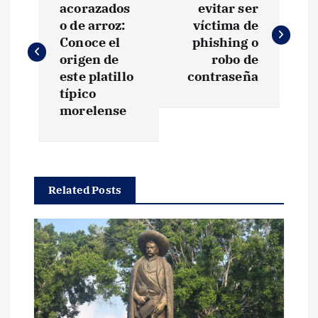
a
acorazados
evitar ser
o de arroz:
víctima de
v
Conoce el
phishing o
origen de
robo de
e
este platillo
contraseña
típico
g
morelense
a
c
Related Posts
i
ó
n