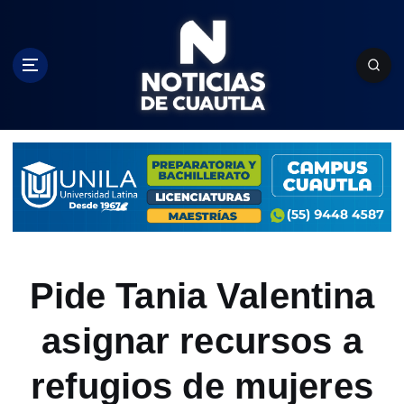
S
k
i
p
t
o
c
o
n
t
e
n
t
Pide Tania Valentina
asignar recursos a
refugios de mujeres