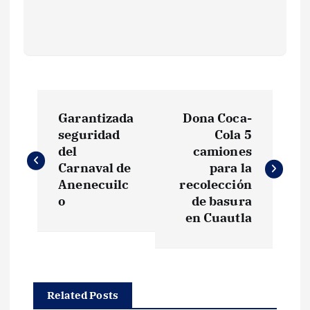
N
Garantizada
Dona Coca-
a
seguridad
Cola 5
del
camiones
v
Carnaval de
para la
Anenecuilc
recolección
e
o
de basura
en Cuautla
g
a
Related Posts
c