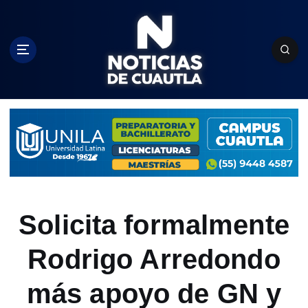
S
k
i
p
t
o
c
o
n
t
e
n
t
Solicita formalmente
Rodrigo Arredondo
más apoyo de GN y