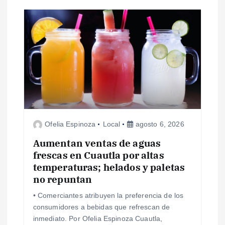
i
ó
n
d
e
Ofelia Espinoza
Local
agosto 6, 2026
e
Aumentan ventas de aguas
frescas en Cuautla por altas
n
temperaturas; helados y paletas
no repuntan
t
• Comerciantes atribuyen la preferencia de los
consumidores a bebidas que refrescan de
r
inmediato. Por Ofelia Espinoza Cuautla,