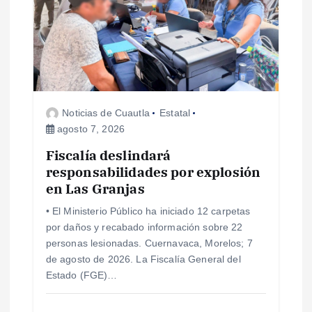
ó
n
d
e
Noticias de Cuautla
Estatal
agosto 7, 2026
e
Fiscalía deslindará
responsabilidades por explosión
n
en Las Granjas
t
• El Ministerio Público ha iniciado 12 carpetas
por daños y recabado información sobre 22
r
personas lesionadas. Cuernavaca, Morelos; 7
de agosto de 2026. La Fiscalía General del
a
Estado (FGE)…