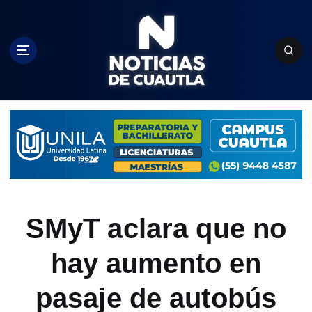
S
k
i
p
t
o
c
o
n
t
e
n
t
SMyT aclara que no
hay aumento en
pasaje de autobús