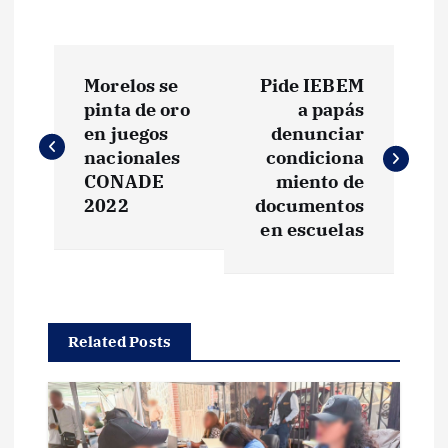
N
Morelos se
Pide IEBEM
a
pinta de oro
a papás
en juegos
denunciar
v
nacionales
condiciona
CONADE
miento de
e
2022
documentos
en escuelas
g
a
Related Posts
c
i