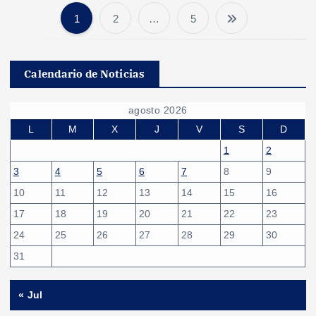
1
2
…
5
P
a
Calendario de Noticias
g
agosto 2026
i
L
M
X
J
V
S
D
1
2
n
3
4
5
6
7
8
9
10
11
12
13
14
15
16
a
17
18
19
20
21
22
23
c
24
25
26
27
28
29
30
31
i
« Jul
ó