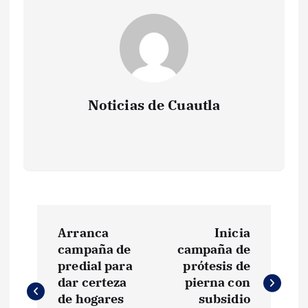
Noticias de Cuautla
N
Arranca
Inicia
a
campaña de
campaña de
predial para
prótesis de
v
dar certeza
pierna con
de hogares
subsidio