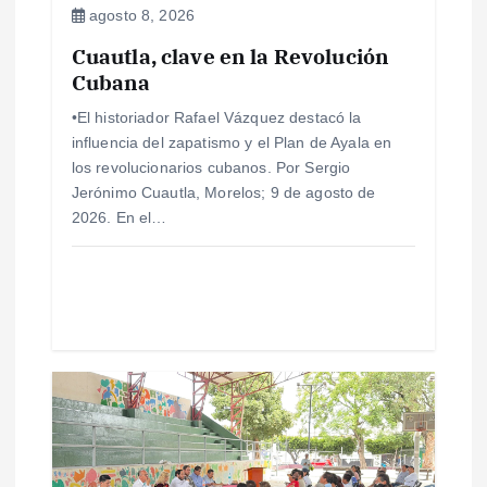
e
agosto 8, 2026
Cuautla, clave en la Revolución
n
Cubana
t
•El historiador Rafael Vázquez destacó la
influencia del zapatismo y el Plan de Ayala en
r
los revolucionarios cubanos. Por Sergio
Jerónimo Cuautla, Morelos; 9 de agosto de
a
2026. En el…
d
a
s