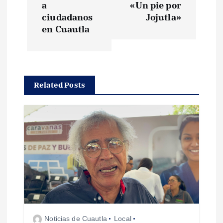
e
a
«Un pie por
ciudadanos
Jojutla»
g
en Cuautla
a
c
Related Posts
i
ó
n
d
e
Noticias de Cuautla
Local