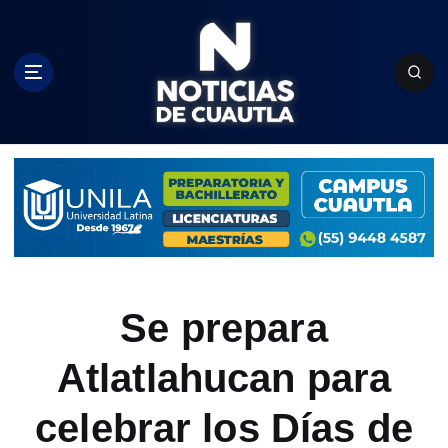
S
k
i
p
t
o
c
o
n
t
e
n
t
Se prepara
Atlatlahucan para
celebrar los Días de