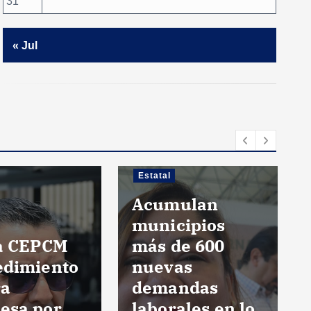
31
« Jul
Estatal
Acumulan
municipios
ia CEPCM
más de 600
edimiento
nuevas
ra
demandas
esa por
laborales en lo