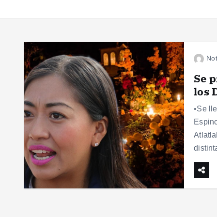
Not
Se p
los 
•Se ll
Espino
Atlatl
distin