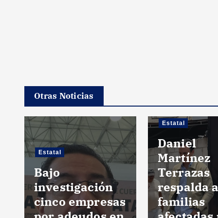
Otras Noticias
Estatal
Daniel
Estatal
Martínez
Bajo
Terrazas
investigación
respalda 
cinco empresas
familias
por adeudos en
afectadas