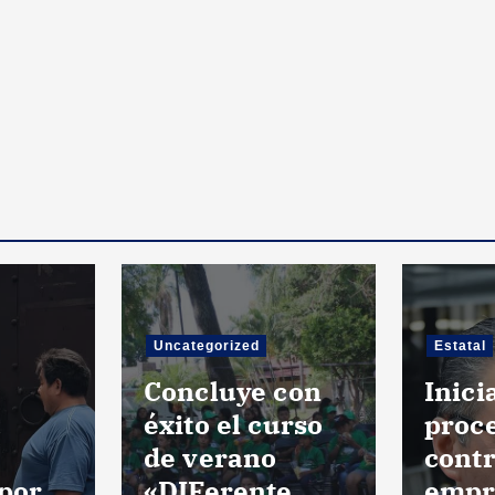
Uncategorized
Estatal
Concluye con
Inic
a
éxito el curso
proc
de verano
cont
 por
«DIFerente
empr