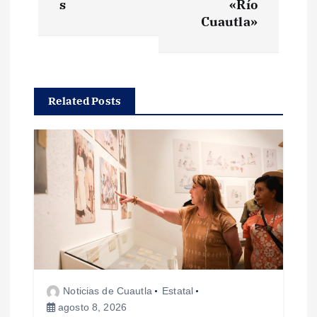
e
s
«Río
Cuautla»
g
a
Related Posts
c
i
ó
n
d
e
Noticias de Cuautla
Estatal
agosto 8, 2026