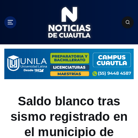
S
k
i
p
t
o
c
o
n
t
e
n
t
Saldo blanco tras
sismo registrado en
el municipio de