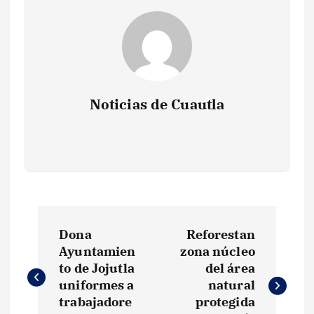
Noticias de Cuautla
N
Dona
Reforestan
a
Ayuntamien
zona núcleo
to de Jojutla
del área
v
uniformes a
natural
trabajadore
protegida