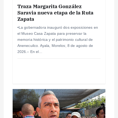
e
Traza Margarita González
Saravia nueva etapa de la Ruta
n
Zapata
t
•La gobernadora inauguró dos exposiciones en
el Museo Casa Zapata para preservar la
r
memoria histórica y el patrimonio cultural de
Anenecuilco. Ayala, Morelos; 8 de agosto de
a
2026.– En el…
d
a
s