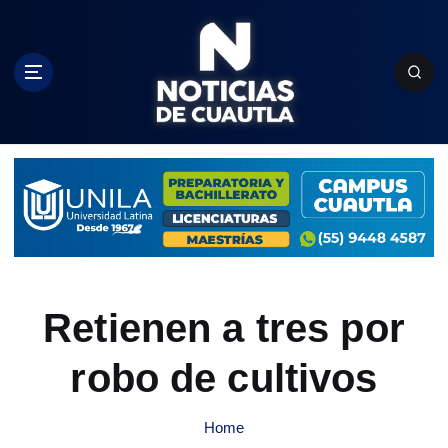
S
k
i
p
t
o
c
o
n
t
e
n
t
Retienen a tres por
robo de cultivos
Home