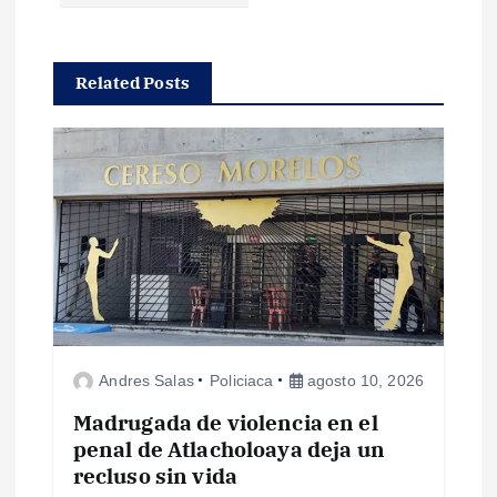
c
Related Posts
i
ó
n
d
e
e
Andres Salas
Policiaca
agosto 10, 2026
Madrugada de violencia en el
n
penal de Atlacholoaya deja un
recluso sin vida
t