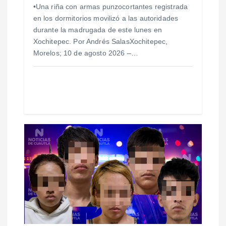
•Una riña con armas punzocortantes registrada
r
en los dormitorios movilizó a las autoridades
durante la madrugada de este lunes en
a
Xochitepec. Por Andrés SalasXochitepec,
Morelos; 10 de agosto 2026 –…
d
a
s