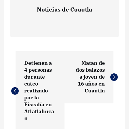
Noticias de Cuautla
N
Detienen a
Matan de
a
4 personas
dos balazos
durante
a joven de
v
cateo
16 años en
realizado
Cuautla
e
por la
Fiscalía en
g
Atlatlahuca
n
a