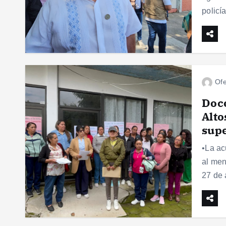
policí
Ofe
Doce
Alto
sup
•La ac
al men
27 de 