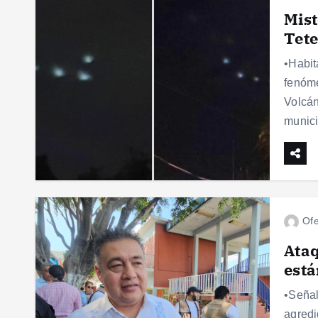
Mist
Tete
•Habit
fenóme
Volcán
munic
Ofe
Ataq
está
•Señal
agredi