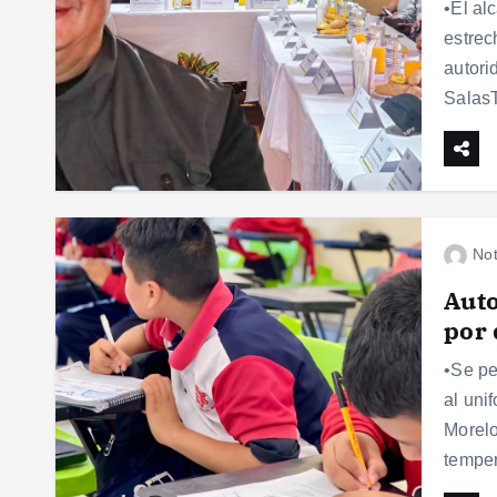
•El al
estrec
autori
SalasT
Not
Auto
por 
•Se pe
al uni
Morelo
tempe