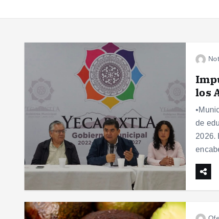
Not
Impu
los 
•Munic
de edu
2026. 
encab
Ofe