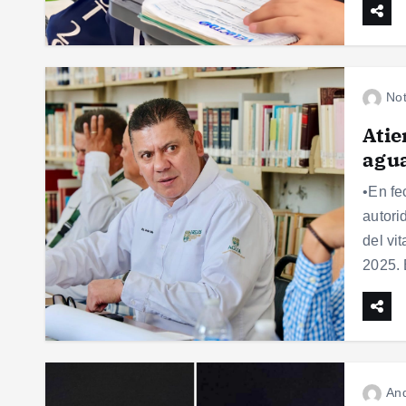
Not
Atie
agua
•En fe
autori
del vi
2025. 
And