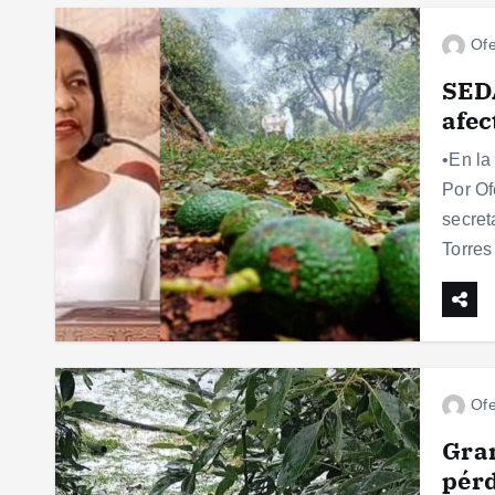
Ofe
SEDA
afec
•En la
Por Of
secret
Torres
Ofe
Gran
pérd