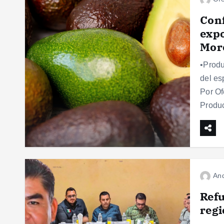
Conf
expo
Mor
•Produ
del es
Por Of
Produ
And
Refu
regi