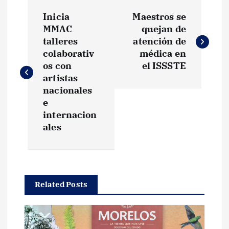
N
Inicia
Maestros se
a
MMAC
quejan de
talleres
atención de
v
colaborativ
médica en
os con
el ISSSTE
e
artistas
nacionales
g
e
internacion
ales
a
c
i
Related Posts
ó