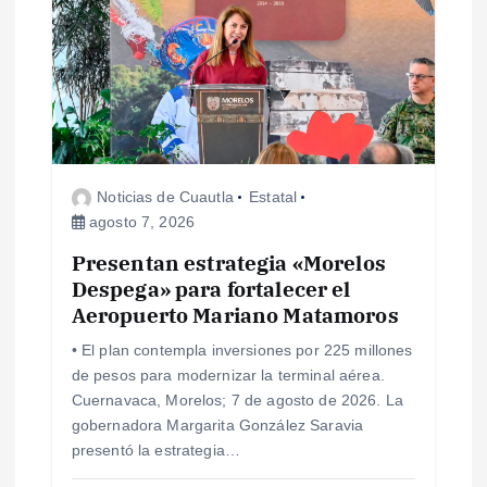
n
d
e
e
Noticias de Cuautla
Estatal
n
agosto 7, 2026
Presentan estrategia «Morelos
t
Despega» para fortalecer el
Aeropuerto Mariano Matamoros
r
• El plan contempla inversiones por 225 millones
a
de pesos para modernizar la terminal aérea.
Cuernavaca, Morelos; 7 de agosto de 2026. La
d
gobernadora Margarita González Saravia
presentó la estrategia…