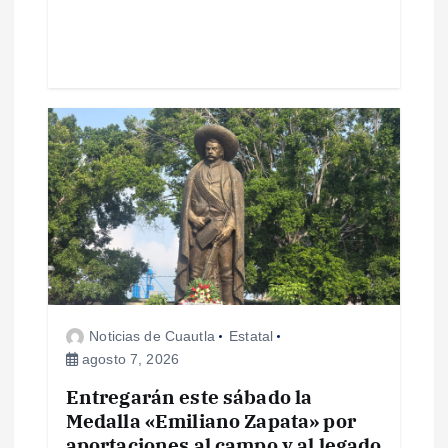
a
s
Noticias de Cuautla
Estatal
agosto 7, 2026
Entregarán este sábado la
Medalla «Emiliano Zapata» por
aportaciones al campo y al legado