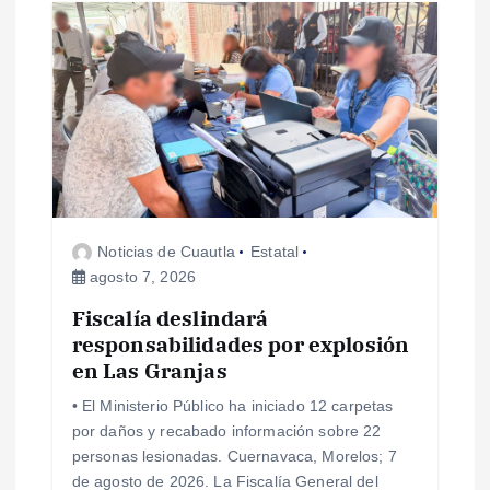
i
ó
n
d
e
Noticias de Cuautla
Estatal
agosto 7, 2026
e
Fiscalía deslindará
responsabilidades por explosión
n
en Las Granjas
t
• El Ministerio Público ha iniciado 12 carpetas
por daños y recabado información sobre 22
r
personas lesionadas. Cuernavaca, Morelos; 7
de agosto de 2026. La Fiscalía General del