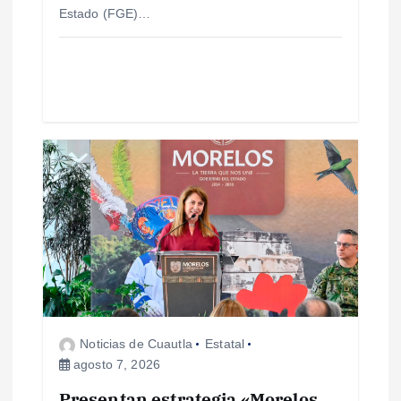
a
Estado (FGE)…
d
a
s
Noticias de Cuautla
Estatal
agosto 7, 2026
Presentan estrategia «Morelos