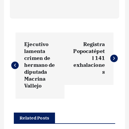
N
Ejecutivo
Registra
a
lamenta
Popocatépet
crimen de
l 141
v
hermano de
exhalacione
diputada
s
e
Macrina
Vallejo
g
a
Related Posts
c