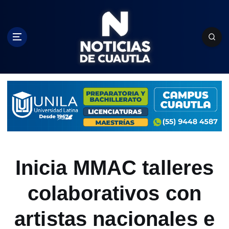
S
k
i
p
t
o
c
o
n
t
e
n
t
Inicia MMAC talleres
colaborativos con
artistas nacionales e